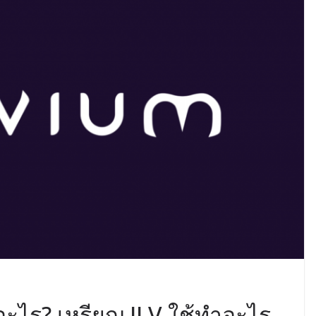
ออะไร? เหรียญ ILV ใช้ทำอะไร