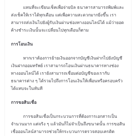
แทนที่จะเขียนเช็คเพื่อจ่ายบิล ธนาคารสามารถพิมพ์และ
ส่งเช็คให้เราได้ทุกเดือน แต่เพื่อความสะดวกมากยิ่งขึ้น เรา
สามารถส่งเงินไปยังผู้รับเงินผ่านช่องทางออนไลน์ได้ แม้ว่ายอด
ค้างชำระเงินนั้นจะเปลี่ยนไปทุกเดือนก็ตาม
การโอนเงิน
หากเราต้องการย้ายเงินออกจากบัญชีเงินฝากไปยังบัญชี
เงินฝากออมทรัพย์ เราสามารถโอนเงินผ่านธนาคารทางช่อง
ทางออนไลน์ได้ เรายังสามารถเชื่อมต่อบัญชีของเรากับ
ธนาคารต่าง ๆ ได้รวมไปถึงการโอนเงินให้เพื่อนหรือครอบครัว
ได้แทบจะในทันที
การขอสินเชื่อ
การขอสินเชื่อเป็นกระบวนการที่ต้องการเอกสารเป็น
จำนวนมาก แต่จริง ๆ แล้วมันก็ไม่จำเป็นถึงขนาดนั้น การขอสิน
เชื่อออนไลน์สามารถช่วยให้กระบวนการตรวจสอบเครดิต