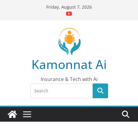
Skip
Friday, August 7, 2026
to
content
Kamonnat Ai
Insurance & Tech with Ai