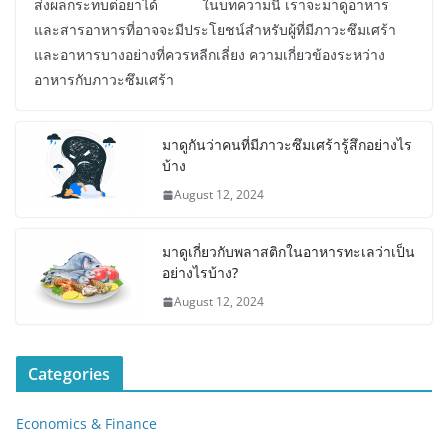
ส่งผลกระทบต่อยาได้ ในบทความนี้ เราจะมาดูอาหาร
และสารอาหารที่อาจจะมีประโยชน์สำหรับผู้ที่มีภาวะซึมเศร้า
และอาหารบางอย่างที่ควรหลีกเลี่ยง ความเกี่ยวข้องระหว่าง
อาหารกับภาวะซึมเศร้า
มาดูกันว่าคนที่มีภาวะซึมเศร้ารู้สึกอย่างไร
บ้าง
August 12, 2024
มาดูเกี่ยวกับพลาสติกในอาหารทะเลว่าเป็น
อย่างไรบ้าง?
August 12, 2024
Categories
Economics & Finance