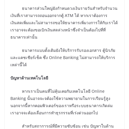
ธนาคารส่วนใหญ่ยังกำหนดวงเงินรายวันสำหรับจำนวน
เงินที่เราสามารถถอนออกจากตู้ ATM ได้ หากเราต้องการ
เงินสดเพิ่มและไม่สามารถขอให้ธนาคารเพิ่มวงการให้กับเราได้
เราอาจจะต้องขอเบิกเงินสดล่วงหน้าซึ่งจำเป็นต้องไปที่ที่
ธนาคารเท่านั้น
ธนาคารแบบดั้งเดิมยังให้บริการรับรองเอกสาร ตู้นิรภัย
และแคชเชียร์เช็ค ซึ่ง Online Banking ไม่สามารถให้บริการ
เหล่านี้ได้
ปัญหาด้านเทคโนโลยี
หากเราเป็นคนที่ไม่คุ้นเคยกับเทคโนโลยี Online
Banking นั้นอาจจะจต้องใช้ความพยายามในการเรียนรู้สูง
นอกจากนี้หากคอมพิวเตอร์ของเราหรือระบบธนาคารเกิดล่ม
เราอาจจะต้องเลื่อนการทำธุรกรรมที่เร่งด่วนออกไป
สำหรับสถาการณ์ที่มีความซับซ้อน เช่น ปัญหาในด้าน