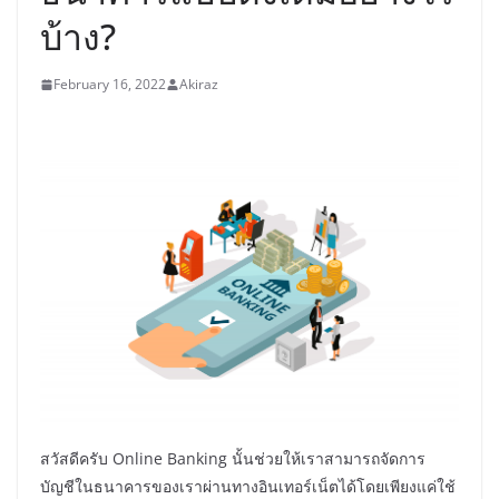
บ้าง?
February 16, 2022
Akiraz
สวัสดีครับ Online Banking นั้นช่วยให้เราสามารถจัดการ
บัญชีในธนาคารของเราผ่านทางอินเทอร์เน็ตได้โดยเพียงแค่ใช้