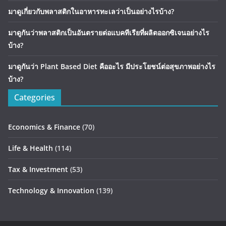
มาดูเกี่ยวกับพลาสติกในอาหารทะเลว่าเป็นอย่างไรบ้าง?
มาดูกันว่าพลาสติกเป็นอันตรายต่อแบคทีเรียที่ผลิตออกซิเจนอย่างไร
บ้าง?
มาดูกันว่า Plant Based Diet คืออะไร มีประโยชน์ต่อสุขภาพอย่างไร
บ้าง?
Categories
Economics & Finance
(70)
Life & Health
(114)
Tax & Investment
(53)
Technology & Innovation
(139)