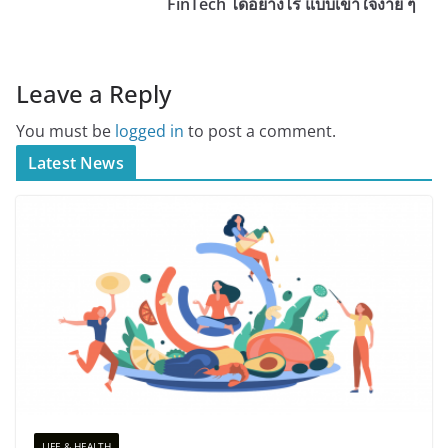
FinTech ได้อย่างไร แบบเข้าใจง่าย ๆ
Leave a Reply
You must be
logged in
to post a comment.
Latest News
LIFE & HEALTH