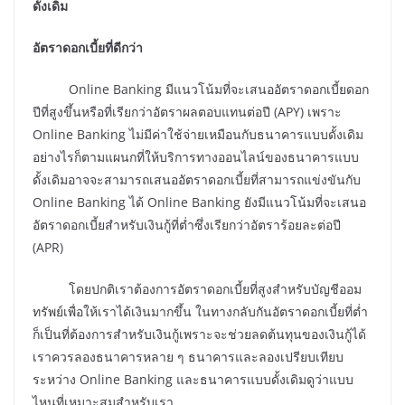
ดั้งเดิม
อัตราดอกเบี้ยที่ดีกว่า
Online Banking มีแนวโน้มที่จะเสนออัตราดอกเบี้ยดอก
ปีที่สูงขึ้นหรือที่เรียกว่าอัตราผลตอบแทนต่อปี (APY) เพราะ
Online Banking ไม่มีค่าใช้จ่ายเหมือนกับธนาคารแบบดั้งเดิม
อย่างไรก็ตามแผนกที่ให้บริการทางออนไลน์ของธนาคารแบบ
ดั้งเดิมอาจจะสามารถเสนออัตราดอกเบี้ยที่สามารถแข่งขันกับ
Online Banking ได้ Online Banking ยังมีแนวโน้มที่จะเสนอ
อัตราดอกเบี้ยสำหรับเงินกู้ที่ต่ำซึ่งเรียกว่าอัตราร้อยละต่อปี
(APR)
โดยปกติเราต้องการอัตราดอกเบี้ยที่สูงสำหรับบัญชีออม
ทรัพย์เพื่อให้เราได้เงินมากขึ้น ในทางกลับกันอัตราดอกเบี้ยที่ต่ำ
ก็เป็นที่ต้องการสำหรับเงินกู้เพราะจะช่วยลดต้นทุนของเงินกู้ได้
เราควรลองธนาคารหลาย ๆ ธนาคารและลองเปรียบเทียบ
ระหว่าง Online Banking และธนาคารแบบดั้งเดิมดูว่าแบบ
ไหนที่เหมาะสมสำหรับเรา