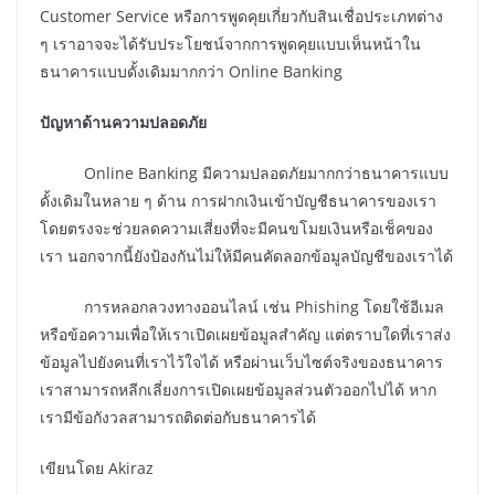
Customer Service หรือการพูดคุยเกี่ยวกับสินเชื่อประเภทต่าง
ๆ เราอาจจะได้รับประโยชน์จากการพูดคุยแบบเห็นหน้าใน
ธนาคารแบบดั้งเดิมมากกว่า Online Banking
ปัญหาด้านความปลอดภัย
Online Banking มีความปลอดภัยมากกว่าธนาคารแบบ
ดั้งเดิมในหลาย ๆ ด้าน การฝากเงินเข้าบัญชีธนาคารของเรา
โดยตรงจะช่วยลดความเสี่ยงที่จะมีคนขโมยเงินหรือเช็คของ
เรา นอกจากนี้ยังป้องกันไม่ให้มีคนคัดลอกข้อมูลบัญชีของเราได้
การหลอกลวงทางออนไลน์ เช่น Phishing โดยใช้อีเมล
หรือข้อความเพื่อให้เราเปิดเผยข้อมูลสำคัญ แต่ตราบใดที่เราส่ง
ข้อมูลไปยังคนที่เราไว้ใจได้ หรือผ่านเว็บไซต์จริงของธนาคาร
เราสามารถหลีกเลี่ยงการเปิดเผยข้อมูลส่วนตัวออกไปได้ หาก
เรามีข้อกังวลสามารถติดต่อกับธนาคารได้
เขียนโดย Akiraz