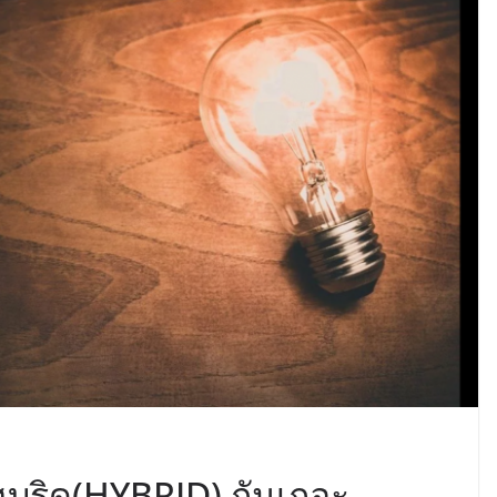
ไฮบริด(HYBRID) กันเถอะ