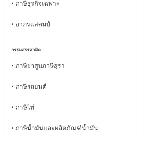
• ภาษีธุรกิจเฉพาะ
• อาภรแสตมป์
กรรมสรรสามิต
• ภาษียาสูบภาษีสุรา
• ภาษีรถยนต์
• ภาษีไพ่
• ภาษีน้ำมันและผลิตภัณฑ์น้ำมัน